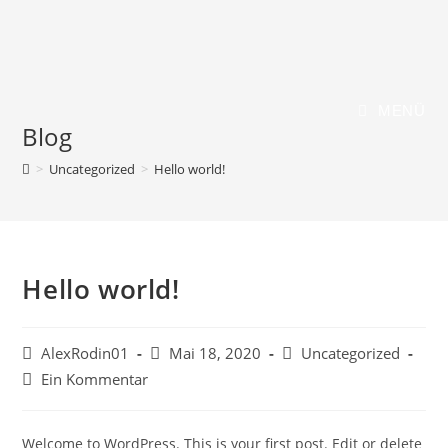
Zum
Alexander Rodin Immobilien
Inhalt
springen
MENÜ
Blog
>
Uncategorized
>
Hello world!
Hello world!
Beitrags-
Beitrag
Beitrags-
AlexRodin01
Mai 18, 2020
Uncategorized
Autor:
veröffentlicht:
Kategorie:
Beitrags-
Ein Kommentar
Kommentare:
Welcome to WordPress. This is your first post. Edit or delete